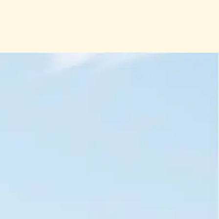
lengste flytsti starter her, og hele fjellet ligger
foran deg – året rundt.